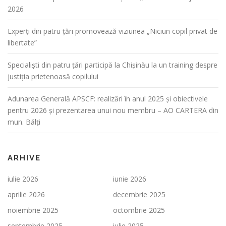
2026
Experți din patru țări promovează viziunea „Niciun copil privat de
libertate”
Specialiști din patru țări participă la Chișinău la un training despre
justiția prietenoasă copilului
Adunarea Generală APSCF: realizări în anul 2025 și obiectivele
pentru 2026 și prezentarea unui nou membru – AO CARTERA din
mun. Bălți
ARHIVE
iulie 2026
iunie 2026
aprilie 2026
decembrie 2025
noiembrie 2025
octombrie 2025
septembrie 2025
iulie 2025