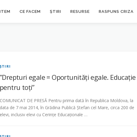
NTEM
CE FACEM
ȘTIRI
RESURSE
RASPUNS CRIZA
ŞTIRI
”Drepturi egale = Oportunități egale. Educație
pentru toți”
COMUNICAT DE PRESĂ Pentru prima dată în Republica Moldova, la
data de 7 mai 2014, în Grădina Publică Ștefan cel Mare, circa 200 de
elevi, inclusiv elevi cu Cerințe Educaționale …
ŞTIRI