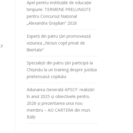
Apel pentru instituțiile de educație
timpurie: TERMENE PRELUNGITE
pentru Concursul Național
„Alexandra Grajdian” 2026
e
Experți din patru țări promovează
viziunea „Niciun copil privat de
CF
libertate”
Specialiști din patru țări participă la
Chișinău la un training despre justiția
prietenoasă copilului
Adunarea Generală APSCF: realizări
în anul 2025 și obiectivele pentru
2026 și prezentarea unui nou
membru – AO CARTERA din mun.
Bălți