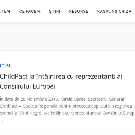
NTEM
CE FACEM
ȘTIRI
RESURSE
RASPUNS CRIZA
ŞTIRI
ChildPact la întâlnirea cu reprezentanţi ai
Consiliului Europei
În data de 26 Noiembrie 2013, Mirela Oprea, Secretarul General
ChildPact – Coaliţia Regională pentru protecţia copilului din regiunea
extinsă a Mării Negre, s-a întâlnit cu reprezentanţi ai Consiliului Europ
…