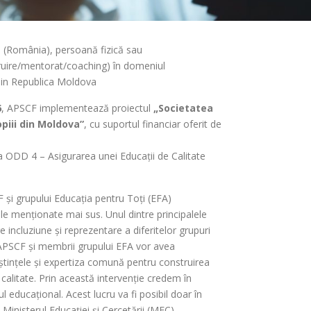
l (România), persoană fizică sau
truire/mentorat/coaching) în domeniul
din Republica Moldova
6
, APSCF implementează proiectul
„Societatea
opiii din Moldova”
, cu suportul financiar oferit de
ea ODD 4 – Asigurarea unei Educații de Calitate
 și grupului Educația pentru Toți (EFA)
le menționate mai sus. Unul dintre principalele
 incluziune și reprezentare a diferitelor grupuri
i APSCF și membrii grupului EFA vor avea
oștințele și expertiza comună pentru construirea
calitate. Prin această intervenție credem în
l educațional. Acest lucru va fi posibil doar în
Ministerul Educației și Cercetării (MEC),