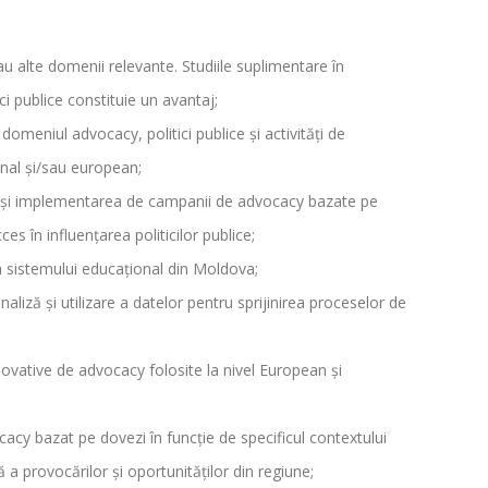
au alte domenii relevante. Studiile suplimentare în
i publice constituie un avantaj;
domeniul advocacy, politici publice și activități de
ional și/sau european;
a și implementarea de campanii de advocacy bazate pe
es în influențarea politicilor publice;
a sistemului educațional din Moldova;
aliză și utilizare a datelor pentru sprijinirea proceselor de
ovative de advocacy folosite la nivel European și
acy bazat pe dovezi în funcție de specificul contextului
a provocărilor și oportunităților din regiune;