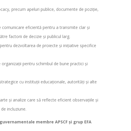
ocacy, precum apeluri publice, documente de poziție,
e comunicare eficientă pentru a transmite clar și
e factorii de decizie și publicul larg.
pentru dezvoltarea de proiecte și inițiative specifice
tre organizații pentru schimbul de bune practici și
rategice cu instituții educaționale, autorități și alte
te și analize care să reflecte eficient observațiile și
 de incluziune.
r neguvernamentale membre APSCF și grup EFA