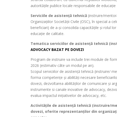
autoritățile publice locale responsabile de educație 
Serviciile de asistență tehnică
(instruire/mentor
Organizațiilor Societății Civile (OSC), în special a c
beneficiari) de a-și consolida capacitățile și rolul lo
educație de calitate.
Tematica serviciilor de asistență tehnică (in
ADVOCACY BAZAT PE DOVEZI
Program de instruire va include trei module de for
2026 (estimativ câte un modul pe an).
Scopul serviciilor de asistență tehnică (instruire/ m
forma competențe și abilități necesare beneficiarilo
dovezi, dezvoltarea abilităților de comunicare și a
instrumente si canale inovative de advocacy, dezvolt
evalua impactul inițiativelor de advocacy, etc.
Activitățile de asistență tehnică (instruire/
dovezi, oferite reprezentanților din organizați