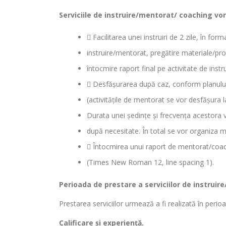
Serviciile de instruire/mentorat/ coaching vor
 Facilitarea unei instruiri de 2 zile, în fo
instruire/mentorat, pregătire materiale/prog
întocmire raport final pe activitate de instru
 Desfășurarea după caz, conform planului 
(activitățile de mentorat se vor desfășura l
Durata unei ședințe și frecvența acestora vor
după necesitate. În total se vor organiza
 Întocmirea unui raport de mentorat/coach
(Times New Roman 12, line spacing 1).
Perioada de prestare a serviciilor de instrui
Prestarea serviciilor urmează a fi realizată în per
Calificare și experiență.