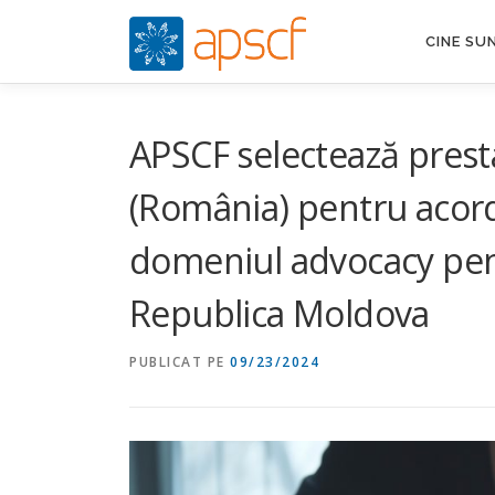
Sari
la
CINE SU
conținut
APSCF selectează presta
(România) pentru acord
domeniul advocacy pent
Republica Moldova
PUBLICAT PE
09/23/2024