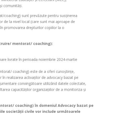
și comunități.
at/coaching) sunt prevăzute pentru susținerea
elor de la nivel local (care sunt mai aproape de
r în promovarea drepturilor copiilor la o
struire/ mentorat/ coaching):
mare livrate în perioada noiembrie 2024-martie
entorat/ coaching) este de a oferi cunoștințe,
r în realizarea activaților de advocacy bazat pe
rgumentare convingătoare utilizând datele colectate,
area capacităților organizațiilor de a monitoriza și
mentorat/ coaching) în domeniul Advocacy bazat pe
ile societății civile vor include următoarele