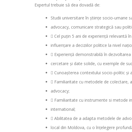
Expertul trebuie să dea dovadă de:
Studii universitare în științe socio-umane s
advocacy, comunicare strategică sau politic
 Cel puțin 5 ani de experiență relevantă în 
influențare a deciziilor politice la nivel naț
 Experiență demonstrabilă în dezvoltare
cercetare și date solide, cu exemple de succ
 Cunoașterea contextului socio-politic și 
 Familiaritate cu metodele de colectare, an
advocacy;
 Familiaritate cu instrumente si metode in
international;
 Abilitatea de a adapta metodele de advoc
local din Moldova, cu o înțelegere profundă 