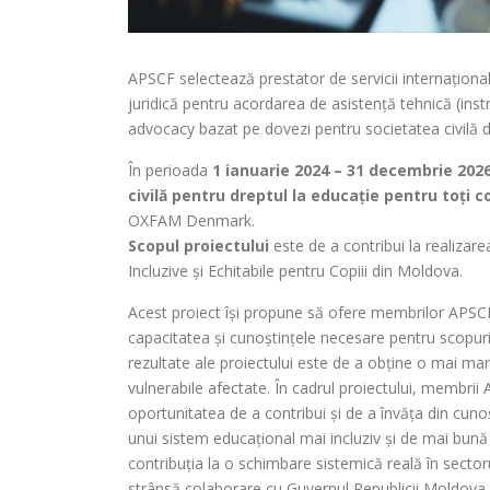
APSCF selectează prestator de servicii internaționa
juridică pentru acordarea de asistență tehnică (ins
advocacy bazat pe dovezi pentru societatea civilă 
În perioada
1 ianuarie 2024 – 31 decembrie 202
civilă pentru dreptul la educație pentru toți c
OXFAM Denmark.
Scopul proiectului
este de a contribui la realizar
Incluzive și Echitabile pentru Copiii din Moldova.
Acest proiect își propune să ofere membrilor APSCF
capacitatea și cunoștințele necesare pentru scopuri
rezultate ale proiectului este de a obține o mai mare
vulnerabile afectate. În cadrul proiectului, membri
oportunitatea de a contribui și de a învăța din cun
unui sistem educațional mai incluziv și de mai bună 
contribuția la o schimbare sistemică reală în sectoru
strânsă colaborare cu Guvernul Republicii Moldova, 