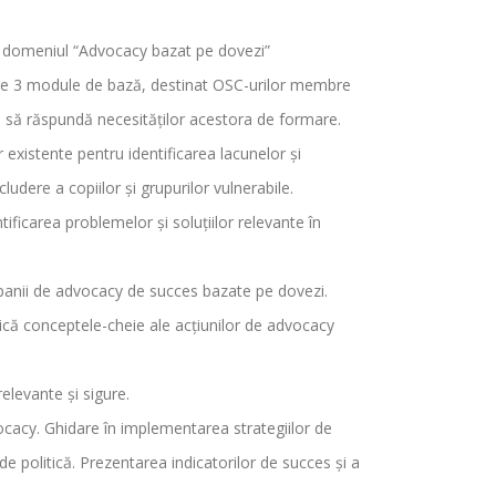
 domeniul “Advocacy bazat pe dovezi”
t pe 3 module de bază, destinat OSC-urilor membre
e să răspundă necesităților acestora de formare.
or existente pentru identificarea lacunelor și
udere a copiilor și grupurilor vulnerabile.
tificarea problemelor și soluțiilor relevante în
panii de advocacy de succes bazate pe dovezi.
lică conceptele-cheie ale acțiunilor de advocacy
relevante și sigure.
vocacy. Ghidare în implementarea strategiilor de
e politică. Prezentarea indicatorilor de succes și a