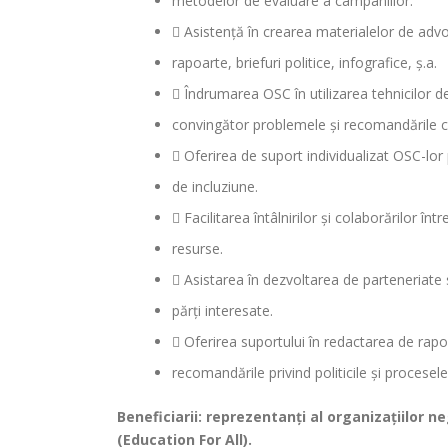
metodelor de evaluare a campaniilor.
 Asistență în crearea materialelor de adv
rapoarte, briefuri politice, infografice, ș.a.
 Îndrumarea OSC în utilizarea tehnicilor d
convingător problemele și recomandările cătr
 Oferirea de suport individualizat OSC-lor 
de incluziune.
 Facilitarea întâlnirilor și colaborărilor în
resurse.
 Asistarea în dezvoltarea de parteneriate st
părți interesate.
 Oferirea suportului în redactarea de rapoar
recomandările privind politicile și procesele
Beneficiarii: reprezentanți al organizațiilo
(Education For All).