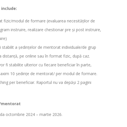
 include:
rmat fizic/modul de formare (evaluarea necesităților de
ram instruire, realizare chestionar pre și post instruire,
ire)
stabilit a ședințelor de mentorat individuale/de grup
a distanță, pe online sau în format fizic, după caz.
 fi stabilite ulterior cu fiecare beneficiar în parte,
 maxim 10 ședințe de mentorat/ per modul de formare.
ing per beneficiar. Raportul nu va depăși 2 pagini
re/mentorat
ioada octombrie 2024 – martie 2026.