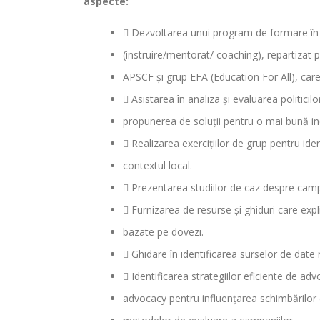
aspecte:
 Dezvoltarea unui program de formare în
(instruire/mentorat/ coaching), repartiza
APSCF și grup EFA (Education For All), car
 Asistarea în analiza și evaluarea politicil
propunerea de soluții pentru o mai bună incl
 Realizarea exercițiilor de grup pentru iden
contextul local.
 Prezentarea studiilor de caz despre cam
 Furnizarea de resurse și ghiduri care exp
bazate pe dovezi.
 Ghidare în identificarea surselor de date 
 Identificarea strategiilor eficiente de ad
advocacy pentru influențarea schimbărilor d