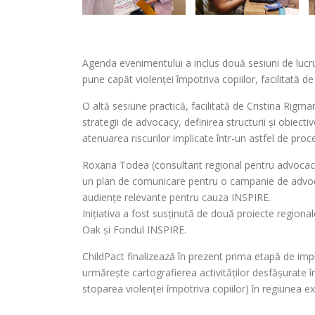
Agenda evenimentului a inclus două sesiuni de lucru
pune capăt violenței împotriva copiilor, facilitată
O altă sesiune practică, facilitată de Cristina Rigm
strategii de advocacy, definirea structurii și obiectiv
atenuarea riscurilor implicate într-un astfel de proc
Roxana Todea (consultant regional pentru advocacy
un plan de comunicare pentru o campanie de advoc
audiențe relevante pentru cauza INSPIRE.
Inițiativa a fost susținută de două proiecte region
Oak și Fondul INSPIRE.
ChildPact finalizează în prezent prima etapă de imp
urmărește cartografierea activităților desfășurate î
stoparea violenței împotriva copiilor) în regiunea e