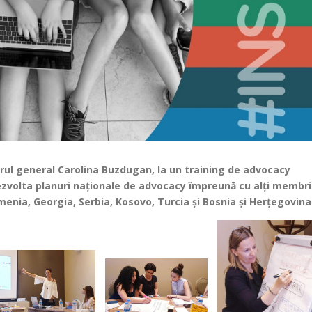
etarul general Carolina Buzdugan, la un training de advocacy
ezvolta planuri naționale de advocacy împreună cu alți membri
menia, Georgia, Serbia, Kosovo, Turcia și Bosnia și Herțegovina