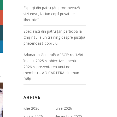
Experți din patru țări promovează
viziunea „Niciun copil privat de
libertate”
Specialiști din patru țări participă la
Chișinău la un training despre justiția
prietenoasă copilului
Adunarea Generală APSCF: realizări
în anul 2025 și obiectivele pentru
2026 și prezentarea unui nou
membru – AO CARTERA din mun.
.
Bălți
ARHIVE
iulie 2026
iunie 2026
aprilie 2026
decembrie 2025