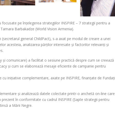
 focusate pe înțelegerea strategiilor INSPIRE – 7 strategii pentru a
 de Tamara Barbakadze (World Vision Armenia).
an (secretarul general ChildPact), s-a axat pe modul de creare a unei
elor acesteia, analizarea părților interesate și factorilor relevanți și
es.
 și comunicare) a facilitat o sesiune practică despre cum se creează
acy și cum se elaborează mesaje eficiente de campanie pentru
ale cu inițiative complementare, axate pe INSPIRE, finanțate de Fundaț
lementare și analizează datele colectate printr-o anchetă on-line care
n prezent în conformitate cu cadrul INSPIRE (Șapte strategii pentru
xtinsă a Mării Negre.