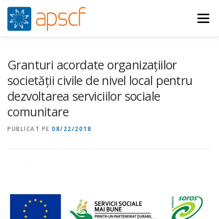
Sari
la
Meniu
conținut
CINE SUNTEM
CE FACEM
ȘTIRI
RESURSE
Granturi acordate organizațiilor
societății civile de nivel local pentru
dezvoltarea serviciilor sociale
RASPUNS CRIZA
ADERĂ
VIDEO
CONTACT
comunitare
PUBLICAT PE
ENGLISH
08/22/2018