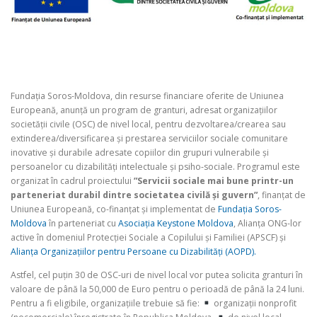
Fundația Soros-Moldova, din resurse financiare oferite de Uniunea
Europeană, anunță un program de granturi, adresat organizațiilor
societății civile (OSC) de nivel local, pentru dezvoltarea/crearea sau
extinderea/diversificarea și prestarea serviciilor sociale comunitare
inovative și durabile adresate copiilor din grupuri vulnerabile și
persoanelor cu dizabilități intelectuale și psiho-sociale. Programul este
organizat în cadrul proiectului
”Servicii sociale mai bune printr-un
parteneriat durabil dintre societatea civilă și guvern”
, finanțat de
Uniunea Europeană, co-finanțat și implementat de
Fundația Soros-
Moldova
în parteneriat cu
Asociația Keystone Moldova
, Alianța ONG-lor
active în domeniul Protecției Sociale a Copilului și Familiei (APSCF) și
Alianța Organizațiilor pentru Persoane cu Dizabilități (AOPD).
Astfel, cel puțin 30 de OSC-uri de nivel local vor putea solicita granturi în
valoare de până la 50,000 de Euro pentru o perioadă de până la 24 luni.
Pentru a fi eligibile, organizațiile trebuie să fie:
organizații nonprofit