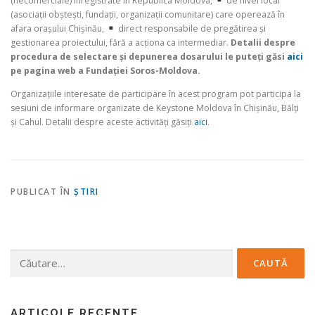
(necomerciale) înregistrate în Republica Moldova,
de nivel local
(asociații obștești, fundații, organizații comunitare) care operează în
afara orașului Chișinău,
direct responsabile de pregătirea și
gestionarea proiectului, fără a acționa ca intermediar.
Detalii despre
procedura de selectare și depunerea dosarului le puteți găsi
aici
pe pagina web a Fundației Soros-Moldova.
Organizațiile interesate de participare în acest program pot participa la
sesiuni de informare organizate de Keystone Moldova în Chișinău, Bălți
și Cahul. Detalii despre aceste activități găsiți
aici
.
PUBLICAT ÎN
ŞTIRI
Caută
după:
ARTICOLE RECENTE