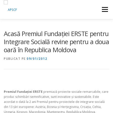
Sari
la
Meniu
conținut
CINE SUNTEM
CE FACEM
ȘTIRI
RESURSE
Acasă Premiul Fundației ERSTE pentru
Integrare Socială revine pentru a doua
oară în Republica Moldova
RASPUNS CRIZA
ADERĂ
VIDEO
CONTACT
PUBLICAT PE
09/01/2012
ENGLISH
Premiul Fundaţiei ERSTE
premiază proiecte sociale remarcabile, care
produc schimbări semnificative, sunt inovative şi sustenabile. Este
acordat o dată la 2 ani Premiul pentru proiectele de integrare socială
din 13 ţări europene: Austria, Bosnia şi Herţegovina, Croaţia, Cehia,
Ungaria, Kosovo, Macedonia, Muntenegru, Replublica Moldova,