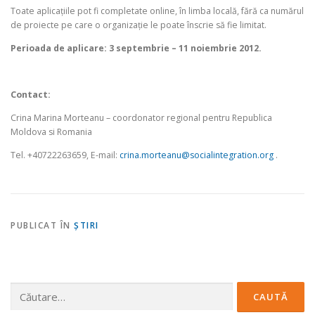
Toate aplicaţiile pot fi completate online, în limba locală, fără ca numărul
de proiecte pe care o organizaţie le poate înscrie să fie limitat.
Perioada de aplicare: 3 septembrie – 11 noiembrie 2012.
Contact:
Crina Marina Morteanu – coordonator regional pentru Republica
Moldova si Romania
Tel. +40722263659, E-mail:
crina.morteanu@socialintegration.org
.
PUBLICAT ÎN
ŞTIRI
Caută
după: