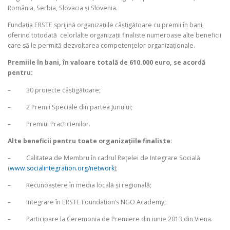
România, Serbia, Slovacia şi Slovenia.
Fundaţia ERSTE sprijină organizaţiile câştigătoare cu premii în bani,
oferind totodată celorlalte organizaţii finaliste numeroase alte beneficii
care să le permită dezvoltarea competenţelor organizaţionale.
Premiile în bani, în valoare totală de 610.000 euro, se acordă
pentru:
– 30 proiecte câştigătoare;
– 2 Premii Speciale din partea Juriului;
– Premiul Practicienilor.
Alte beneficii pentru toate organizaţiile finaliste:
– Calitatea de Membru în cadrul Reţelei de Integrare Socială
(
www.socialintegration.org/network
);
– Recunoaştere în media locală şi regională;
– Integrare în ERSTE Foundation’s NGO Academy;
– Participare la Ceremonia de Premiere din iunie 2013 din Viena.