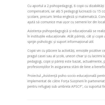
Cu aportul a 2 psihopedagogi, 6 copii cu dizabilități
compensatorii, iar alți 5 pedagogi lucrează cu 15 co
școlare, precum: limba engleză și matematică. Conco
ajută să comunice mai ușor cu semenii lor din local
Asistența psihopedagogică și educațională se realize
în instituțiile educaționale. Atât părinții, cât și cop
sprijin psihologic și suport informațional util.
Copiii vin cu plăcere la activități, emoțiile pozitive 
pragul casei sau al școlii, uneori chiar și cu lacrimi
pedagogi, copii și părinți este bazat, actualmente,
profesioniștilor în asigurarea stării de bine a benefici
Proiectul „Asistență psiho-socio-educațională pentru c
implementat de către Forța Susținerii în parteneriat 
pentru refugiați sub umbrela APSCF”, cu suportul fi