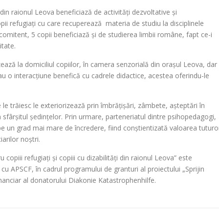
 din raionul Leova beneficiază de activități dezvoltative și
pii refugiați cu care recuperează materia de studiu la disciplinele
mitent, 5 copii beneficiază și de studierea limbii române, fapt ce-i
itate.
ază la domiciliul copiilor, în camera senzorială din orașul Leova, dar 
iii au o interacțiune benefică cu cadrele didactice, acestea oferindu-le
ce le trăiesc le exteriorizează prin îmbrățișări, zâmbete, așteptări în
 la sfârșitul ședințelor. Prin urmare, parteneriatul dintre psihopedagogi,
 pe un grad mai mare de încredere, fiind conștientizată valoarea tuturo
arilor noștri.
opiii refugiați și copiii cu dizabilități din raionul Leova” este
cu APSCF, în cadrul programului de granturi al proiectului „Sprijin
nanciar al donatorului Diakonie Katastrophenhilfe.