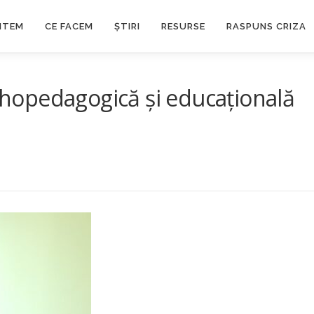
NTEM
CE FACEM
ȘTIRI
RESURSE
RASPUNS CRIZA
sihopedagogică și educațională