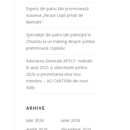
Experți din patru țări promovează
viziunea „Niciun copil privat de
libertate”
Specialiști din patru țări participă la
Chișinău la un training despre justiția
prietenoasă copilului
Adunarea Generală APSCF: realizări
în anul 2025 și obiectivele pentru
2026 și prezentarea unui nou
membru – AO CARTERA din mun.
Bălți
ARHIVE
iulie 2026
iunie 2026
aprilie 2026
decembrie 2025