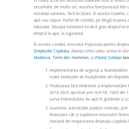
În multe școli din Moldova toaletele sunt în afară clă
securitate; de multe ori, acestea funcționează într-u
instalații sanitare, fără încălzire. În aceste toalete
apă sau săpun. Astfel de condiții, pe lângă lezarea d
educație. Situația existentă încalcă grav dreptul la int
dreptul la apă, la siguranță.
În aceste condiții, Avocatul Poporului pentru dreptu
Drepturile Copilului,
Alianța ONG-urilor active în dom
Moldova
,
Terre des Hommes
, și
Părinți Solidari
lan
Implementarea de urgență a Standardelor Org
toate instituțiile de învățământ din Republ
Finalizarea fără întârziere a implementării
2016-2025 aprobat prin G/H Nr. 1063 din 16
surse îmbunătățite de apă în grădinițe şi șco
Guvernul, autoritățile publice centrale, pri
financiare cât și suplinirea resurselor finan
reieșind din respectarea dreptului copilului