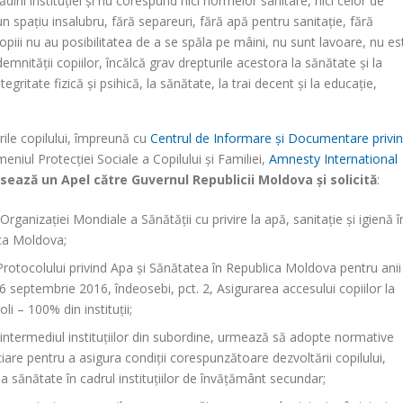
dirii instituției și nu corespund nici normelor sanitare, nici celor de
n spațiu insalubru, fără separeuri, fără apă pentru sanitație, fără
, copiii nu au posibilitatea de a se spăla pe mâini, nu sunt lavoare, nu es
emnității copiilor, încălcă grav drepturile acestora la sănătate și la
egritate fizică și psihică, la sănătate, la trai decent și la educație,
rile copilului, împreună cu
Centrul de Informare și Documentare privi
eniul Protecției Sociale a Copilului și Familiei,
Amnesty International
sează un Apel către Guvernul Republicii Moldova și solicită
:
anizației Mondiale a Sănătății cu privire la apă, sanitație și igienă î
ica Moldova;
 Protocolului privind Apa şi Sănătatea în Republica Moldova pentru anii
 septembrie 2016, îndeosebi, pct. 2, Asigurarea accesului copiilor la
li – 100% din instituții;
n intermediul instituțiilor din subordine, urmează să adopte normative
ciare pentru a asigura condiții corespunzătoare dezvoltării copilului,
 la sănătate în cadrul instituțiilor de învățământ secundar;