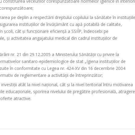
u construirea veceurilor corespunzătoare normelor igienice în interior
ă corespunzătoare;
ea pe deplin a respectării dreptului copilului la sănătate în instituțiil
gurarea instituțiilor de învățământ cu apă potabilă de calitate,
în școli, cât și funcționare eficiență a SSIÎP, îndeosebi pe
 și activitatea angajatului medical din cadrul instituțiilor de
ârii nr. 21 din 29.12.2005 a Ministerului Sănătății cu privire la
mativelor sanitaro-epidemiologice de stat „Igiena instituțiilor de
vizuite în conformitate cu Legea nr. 424-XV din 16 decembrie 2004
ormativ de reglementare a activității de întreprinzător;
nvestiții atât la nivel național, cât și la nivel teritorial întru motivarea
ile educaționale, sporirea nivelului de pregătire profesională, atrager
 oferte atractive.