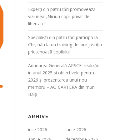
Experți din patru țări promovează
viziunea „Niciun copil privat de
libertate”
Specialiști din patru țări participă la
Chișinău la un training despre justiția
prietenoasă copilului
Adunarea Generală APSCF: realizări
în anul 2025 și obiectivele pentru
2026 și prezentarea unui nou
membru – AO CARTERA din mun.
Bălți
ARHIVE
iulie 2026
iunie 2026
aprilie 2026
decembrie 2025