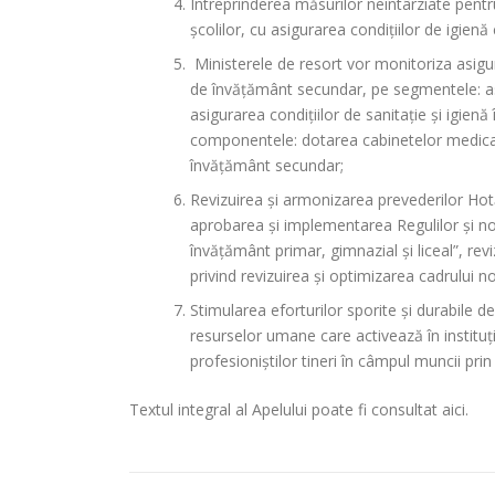
Întreprinderea măsurilor neîntârziate pentr
școlilor, cu asigurarea condițiilor de igien
Ministerele de resort vor monitoriza asigurar
de învățământ secundar, pe segmentele: asi
asigurarea condițiilor de sanitație și igienă 
componentele: dotarea cabinetelor medicale,
învățământ secundar;
Revizuirea și armonizarea prevederilor Hotăr
aprobarea şi implementarea Regulilor și nor
învățământ primar, gimnazial și liceal”, re
privind revizuirea și optimizarea cadrului n
Stimularea eforturilor sporite și durabile de i
resurselor umane care activează în instituți
profesioniștilor tineri în câmpul muncii prin
Textul integral al Apelului poate fi consultat aici.