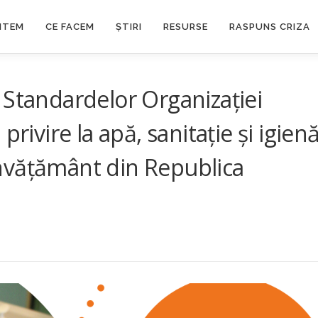
NTEM
CE FACEM
ȘTIRI
RESURSE
RASPUNS CRIZA
 Standardelor Organizației
privire la apă, sanitație și igien
 învățământ din Republica