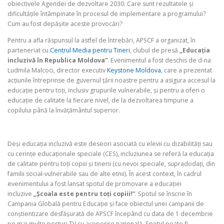
obiectivele Agendei de dezvoltare 2030. Care sunt rezultatele și
dificultățile întâmpinate în procesul de implementare a programului?
Cum au fost depășite aceste provocări?
Pentru a afla răspunsul la astfel de întrebări, APSCF a organizat, în
parteneriat cu
Centrul Media pentru Tineri
, clubul de presă
„Educația
incluzivă în Republica Moldova”
. Evenimentul a fost deschis de d-na
Ludmila Malcoci, director executiv
Keystone Moldova
, care a prezentat
acțiunile întreprinse de guvernul țării noastre pentru a asigura accesul la
educație pentru toți, inclusiv grupurile vulnerabile, și pentru a oferi o
educație de calitate la fiecare nivel, de la dezvoltarea timpurie a
copilului până la învățământul superior.
Deși educația incluzivă este deseori asociată cu elevii cu dizabilități sau
cu cerințe educaționale speciale (CES), incluziunea se referă la educația
de calitate pentru toți copiii și tinerii (cu nevoi speciale, supradodați, din
familii social-vulnerabile sau de alte etnii). În acest context, în cadrul
evenimentului a fost lansat spotul de promovare a educației
incluzive
„Școala este pentru toți copiii!”
. Spotul se înscrie în
Campania Globală pentru Educație și face obiectul unei campanii de
conștientizare desfășurată de APSCF începând cu data de 1 decembrie
pe mai multe posturi TV cu acoperire națională. Spotul poate fi