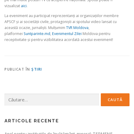
vizualizat
aici
.
La eveniment au participat reprezentanți ai organizațiilor membre
APSCF și ai societății civile, protagoniști ai spotului video lansat cu
această ocazie, jurnaliști. Mulțumim
TVR Moldova
,
platformei
Suntparinte.md
,
Evenimentul Zilei
Moldova pentru
receptivitate și pentru vizibilitatea acordată acestui eveniment!
PUBLICAT ÎN
ŞTIRI
Caută
după:
ARTICOLE RECENTE
Apel pentru instituțiile de învățământ general: TERMENE