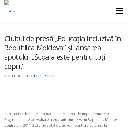
Sari
la
Meniu
conținut
CINE SUNTEM
CE FACEM
ȘTIRI
RESURSE
Clubul de presă „Educația incluzivă în
Republica Moldova” și lansarea
spotului „Școala este pentru toți
RASPUNS CRIZA
ADERĂ
VIDEO
CONTACT
copiii!”
PUBLICAT PE
ENGLISH
11/30/2017
A trecut mai bine de jumătate din termenul de implementare a
Programului de dezvoltare a educației incluzive în Republica Moldova
pentru anii 2011-2020, adoptat de Guvern pentru a se alinia la